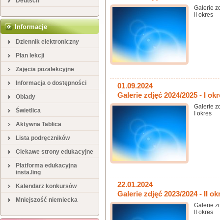
Deutsch
Galerie z
II okres
Informacje
Dziennik elektroniczny
Plan lekcji
Zajęcia pozalekcyjne
Informacja o dostępności
01.09.2024
Galerie zdjęć 2024/2025 - I ok
Obiady
Galerie z
Świetlica
I okres
Aktywna Tablica
Lista podręczników
Ciekawe strony edukacyjne
Platforma edukacyjna
insta.ling
22.01.2024
Kalendarz konkursów
Galerie zdjęć 2023/2024 - II ok
Mniejszość niemiecka
Galerie z
II okres