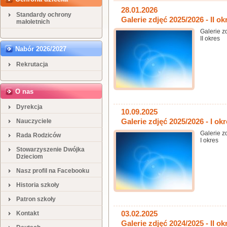
28.01.2026
Standardy ochrony
Galerie zdjęć 2025/2026 - II ok
małoletnich
Galerie z
II okres
Nabór 2026/2027
Rekrutacja
O nas
Dyrekcja
10.09.2025
Nauczyciele
Galerie zdjęć 2025/2026 - I ok
Galerie z
Rada Rodziców
I okres
Stowarzyszenie Dwójka
Dzieciom
Nasz profil na Facebooku
Historia szkoły
Patron szkoły
Kontakt
03.02.2025
Galerie zdjęć 2024/2025 - II ok