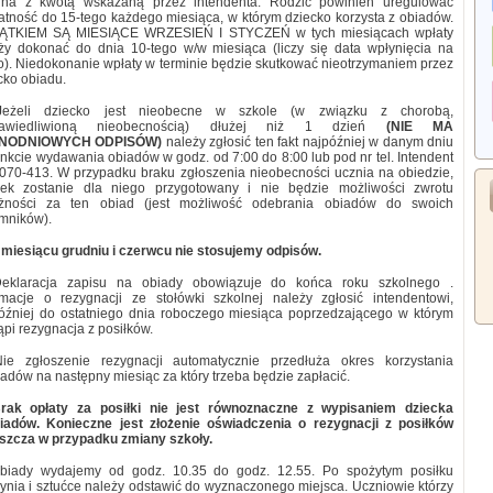
na z kwotą wskazaną przez intendenta. Rodzic powinien
uregulować
atność do 15-tego każdego miesiąca, w którym dziecko korzysta z obiadów.
ĄTKIEM
SĄ MIESIĄCE WRZESIEŃ I STYCZEŃ w tych
miesiącach wpłaty
ży dokonać do dnia 10-tego w/w miesiąca (liczy się data wpłynięcia na
o). Niedokonanie wpłaty w terminie będzie
skutkować nieotrzymaniem przez
cko obiadu.
Jeżeli dziecko jest nieobecne w szkole (w związku z chorobą,
rawiedliwioną nieobecnością) dłużej niż 1 dzień
(NIE MA
NODNIOWYCH
ODPISÓW
)
należy zgłosić ten fakt najpóźniej w danym dniu
nkcie wydawania obiadów w godz. od 7:00 do 8:00 lub pod nr tel. Intendent
070-413. W przypadku braku zgłoszenia nieobecności ucznia na obiedzie,
łek zostanie dla niego przygotowany i nie będzie możliwości zwrotu
eżności za ten obiad (jest możliwość odebrania obiadów do swoich
mników).
miesiącu grudniu i
czerwcu nie stosujemy odpisów.
eklaracja zapisu na obiady obowiązuje do końca roku szkolnego .
rmacje o rezygnacji ze stołówki szkolnej należy zgłosić intendentowi,
óźniej do ostatniego dnia roboczego miesiąca poprzedzającego w którym
ąpi rezygnacja z posiłków.
Nie zgłoszenie rezygnacji automatycznie przedłuża okres korzystania
iadów na następny miesiąc za
który trzeba będzie zapłacić.
rak opłaty za posiłki nie jest równoznaczne z wypisaniem dziecka
iadów. Konieczne jest złożenie
oświadczenia o rezygnacji z posiłków
szcza w przypadku zmiany szkoły.
biady wydajemy od godz. 10.35 do godz. 12.55. Po spożytym posiłku
ynia i sztućce należy odstawić do wyznaczonego miejsca. Uczniowie którzy