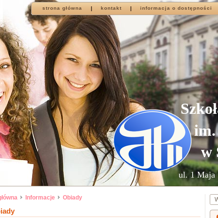
strona główna
kontakt
informacja o dostępności
Szkoł
im.
w 
ul. 1 Maja 
główna
Informacje
Obiady
iady