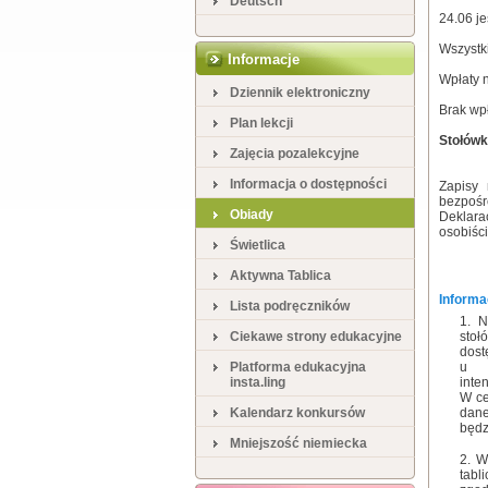
Deutsch
24.06 j
Wszystk
Informacje
Wpłaty 
Dziennik elektroniczny
Brak wp
Plan lekcji
Stołówk
Zajęcia pozalekcyjne
Informacja o dostępności
Zapisy
bezpośre
Obiady
Deklara
osobiści
Świetlica
Aktywna Tablica
Informa
Lista podręczników
N
Ciekawe strony edukacyjne
stoł
dost
Platforma edukacyjna
u 
insta.ling
inte
W ce
Kalendarz konkursów
dane
będz
Mniejszość niemiecka
W
tabl