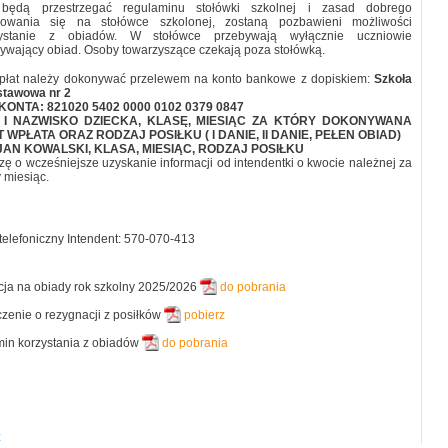
 będą przestrzegać regulaminu stołówki szkolnej i zasad dobrego
howania się na stołówce szkolonej, zostaną pozbawieni możliwości
zystanie z obiadów. W stołówce przebywają wyłącznie uczniowie
ywający obiad. Osoby towarzyszące czekają poza stołówką.
płat należy dokonywać przelewem na konto bankowe z dopiskiem:
Szkoła
tawowa nr 2
KONTA: 821020 5402 0000 0102 0379 0847
Ę I NAZWISKO DZIECKA, KLASĘ, MIESIĄC ZA KTÓRY DOKONYWANA
T WPŁATA ORAZ RODZAJ POSIŁKU ( I DANIE, II DANIE, PEŁEN OBIAD)
 JAN KOWALSKI, KLASA, MIESIĄC, RODZAJ POSIŁKU
zę o wcześniejsze uzyskanie informacji od intendentki o kwocie
należnej za
 miesiąc.
telefoniczny Intendent: 570-070-413
cja na obiady rok szkolny 2025/2026
do pobrania
zenie o rezygnacji z posiłków
pobierz
in korzystania z obiadów
do pobrania
z