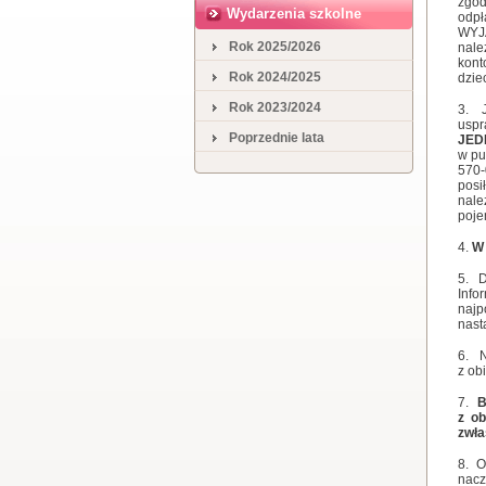
zgod
Wydarzenia szkolne
odpł
WYJ
Rok 2025/2026
nale
kont
Rok 2024/2025
dzie
Rok 2023/2024
usp
Poprzednie lata
JED
w pu
570-
posi
nal
poje
W 
D
Info
najp
nast
z ob
B
z ob
zwła
O
nacz