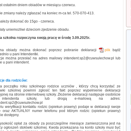
est ostatnim dniem obiadów w miesiącu czerwcu.
ie zmiany należy zgłaszać na koniec m-ca tel. 570-070-413.
należy dokonać do 15go - czerwca.
łaty uniemożliwi dzieciom zjedzenie obiadu.
a szkolna rozpoczyna swoją pracę w środę 3.09.2025r.
 na obiady można dokonać poprzez pobranie deklaracji
plik
bądź
dnio u pani Intendentki.
cje można przesłać na adres mailowy intendent.sp2@cuwsulechow.pl lub
e u pani intendent.
cje dla rodziców:
a początku roku szkolnego rodzice uczniów , którzy chcą korzystać ze
ówki szkolnej powinni zgłosić ten fakt poprzez wypełnienie deklaracji
ępnej na stronie internetowej szkoły. Złożenie deklaracji następuje osobiście
intendenta szkoły, lub drogą e-mailową na adres:
ndent.sp2@cuwsulechow.pl
lu weryfikacji kontaktu rodzic (opiekun prawny) podaje w deklaracji swoje
 oraz AKTUALNY numer telefonu pod którym rodzic (opiekun prawny)
ie dostępny.
ysokość opłat za obiady za poszczególne miesiące zamieszczona jest na
icy ogłoszeń stołówki szkolnej. Kwota przekazana na konto szkoły musi być