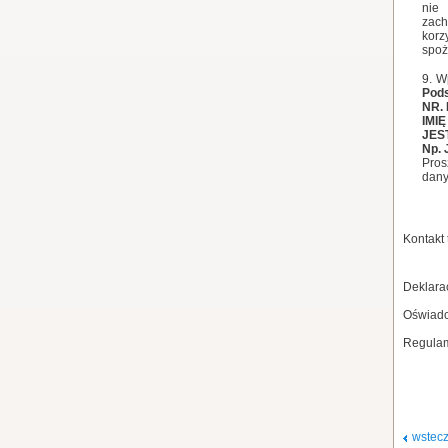
nie
zac
kor
spoż
W
Pods
NR. 
IMI
JES
Np.
Pros
dany
Kontakt 
Deklara
Oświadc
Regulam
wstec