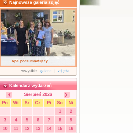
Najnowsza galeria zdjęć
Apel podsumowujący...
wszystkie:
galerie
|
zdjęcia
Kalendarz wydarzeń
Sierpień 2026
Pn
Wt
Sr
Cz
Pi
So
Ni
1
2
3
4
5
6
7
8
9
10
11
12
13
14
15
16