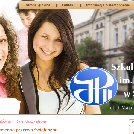
strona główna
kontakt
informacja o dostępności
Szkoł
im.
w 
ul. 1 Maja 
główna
Kalendarz - strony
osenna przerwa świąteczna