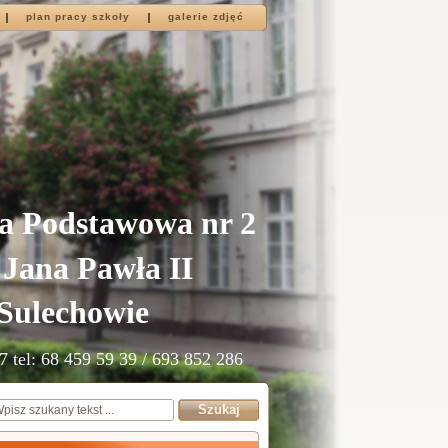
plan pracy szkoły
galerie zdjęć
a Podstawowa nr 2
 Jana Pawła II
Sulechowie
7 tel: 68 459 59 39 / 693 852 286