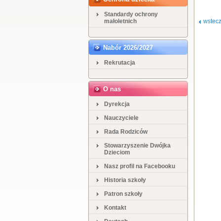
Standardy ochrony
małoletnich
wstec
Nabór 2026/2027
Rekrutacja
O nas
Dyrekcja
Nauczyciele
Rada Rodziców
Stowarzyszenie Dwójka
Dzieciom
Nasz profil na Facebooku
Historia szkoły
Patron szkoły
Kontakt