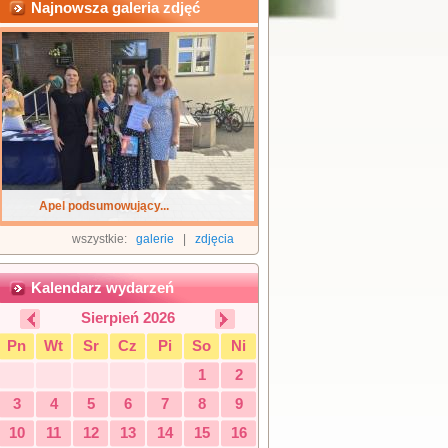
Najnowsza galeria zdjęć
Apel podsumowujący...
wszystkie:
galerie
|
zdjęcia
Kalendarz wydarzeń
Sierpień 2026
Pn
Wt
Sr
Cz
Pi
So
Ni
1
2
3
4
5
6
7
8
9
10
11
12
13
14
15
16