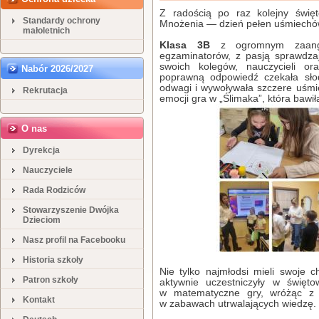
Z radością po raz kolejny święt
Standardy ochrony
Mnożenia — dzień pełen uśmiechó
małoletnich
Klasa 3B
z ogromnym zaanga
egzaminatorów, z pasją sprawdza
swoich kolegów, nauczycieli o
Nabór 2026/2027
poprawną odpowiedź czekała sło
odwagi i wywoływała szczere uśmi
Rekrutacja
emocji gra w „Ślimaka”, która bawiła
O nas
Dyrekcja
Nauczyciele
Rada Rodziców
Stowarzyszenie Dwójka
Dzieciom
Nasz profil na Facebooku
Historia szkoły
Nie tylko najmłodsi mieli swoje 
Patron szkoły
aktywnie uczestniczyły w święto
w matematyczne gry, wróżąc z t
Kontakt
w zabawach utrwalających wiedzę.