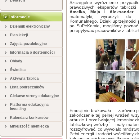
Deutsch
Szczególne wyróżnienie przypad
prawdziwych ekspertów tabliczk
Amelka, Maja i Aleksander
, 
matematyki, wyruszyli do Su
Informacje
Komunalnego. Dzięki uprzejmości
po SuPeKomie, mogliśmy poznać 
Dziennik elektroniczny
przepytywać pracowników z tablicz
Plan lekcji
Zajęcia pozalekcyjne
Informacja o dostępności
Obiady
Świetlica
Aktywna Tablica
Lista podręczników
Ciekawe strony edukacyjne
Platforma edukacyjna
insta.ling
Emocji nie brakowało — zarówno po 
zakończenie tej pełnej wrażeń wi
Kalendarz konkursów
arbuzie i orzeźwiającej lemoniadz
tabliczkową wróżbę — mały matema
Mniejszość niemiecka
rozszyfrować, co wywołało mnóstw
Pełni energii i radości wróciliśmy 
kolejnej edycji tego wyjątkowego św