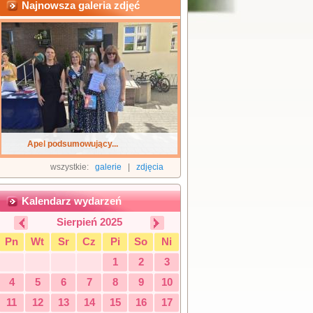
Najnowsza galeria zdjęć
Apel podsumowujący...
wszystkie:
galerie
|
zdjęcia
Kalendarz wydarzeń
Sierpień 2025
Pn
Wt
Sr
Cz
Pi
So
Ni
1
2
3
4
5
6
7
8
9
10
11
12
13
14
15
16
17