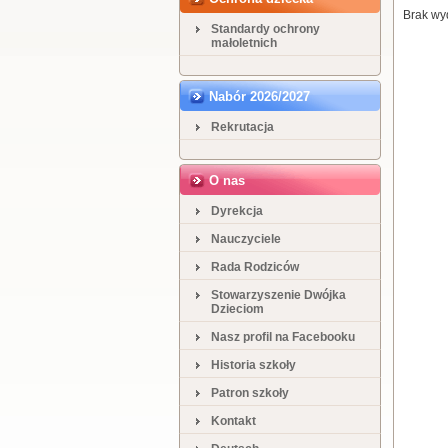
Brak wy
Standardy ochrony
małoletnich
Nabór 2026/2027
Rekrutacja
O nas
Dyrekcja
Nauczyciele
Rada Rodziców
Stowarzyszenie Dwójka
Dzieciom
Nasz profil na Facebooku
Historia szkoły
Patron szkoły
Kontakt