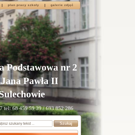
plan pracy szkoły
galerie zdjęć
a Podstawowa nr 2
 Jana Pawła II
Sulechowie
7 tel: 68 459 59 39 / 693 852 286