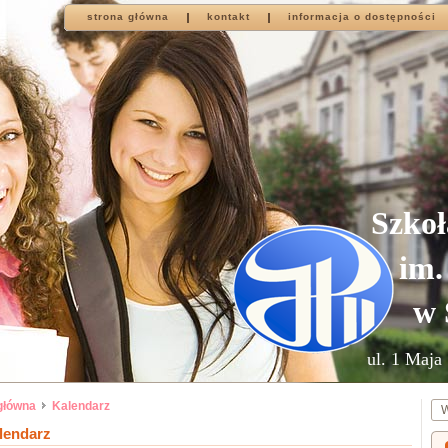
strona główna
kontakt
informacja o dostępności
Szkoł
im.
w 
ul. 1 Maja 
główna
Kalendarz
lendarz