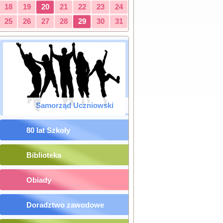
18
19
20
21
22
23
24
25
26
27
28
29
30
31
Samorząd Uczniowski
80 lat Szkoły
Biblioteka
Obiady
Doradztwo zawodowe