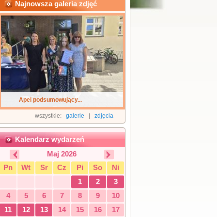
Najnowsza galeria zdjęć
Apel podsumowujący...
wszystkie:
galerie
|
zdjęcia
Kalendarz wydarzeń
Maj 2026
Pn
Wt
Sr
Cz
Pi
So
Ni
1
2
3
4
5
6
7
8
9
10
11
12
13
14
15
16
17