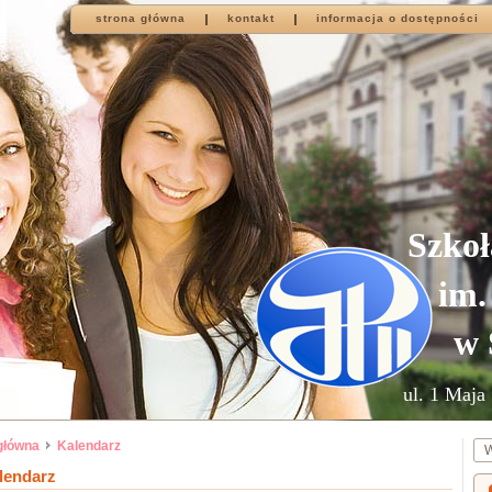
strona główna
kontakt
informacja o dostępności
Szkoł
im.
w 
ul. 1 Maja 
główna
Kalendarz
lendarz