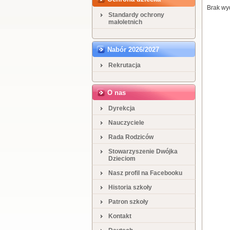
Brak wy
Standardy ochrony
małoletnich
Nabór 2026/2027
Rekrutacja
O nas
Dyrekcja
Nauczyciele
Rada Rodziców
Stowarzyszenie Dwójka
Dzieciom
Nasz profil na Facebooku
Historia szkoły
Patron szkoły
Kontakt