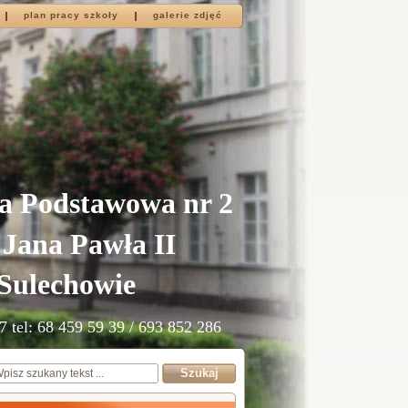
plan pracy szkoły
galerie zdjęć
a Podstawowa nr 2
 Jana Pawła II
Sulechowie
7 tel: 68 459 59 39 / 693 852 286