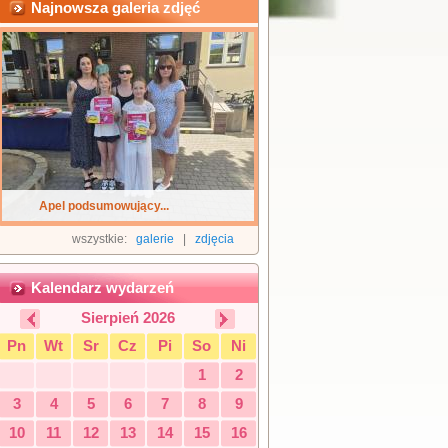
Najnowsza galeria zdjęć
Apel podsumowujący...
wszystkie:
galerie
|
zdjęcia
Kalendarz wydarzeń
Sierpień 2026
Pn
Wt
Sr
Cz
Pi
So
Ni
1
2
3
4
5
6
7
8
9
10
11
12
13
14
15
16