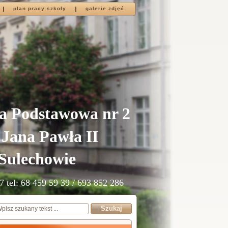
plan pracy szkoły
galerie zdjęć
a Podstawowa nr 2
 Jana Pawła II
Sulechowie
7 tel: 68 459 59 39 / 693 852 286