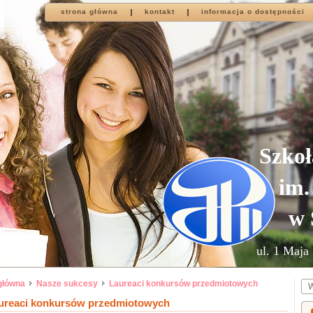
strona główna
kontakt
informacja o dostępności
Szkoł
im.
w 
ul. 1 Maja 
główna
Nasze sukcesy
Laureaci konkursów przedmiotowych
ureaci konkursów przedmiotowych