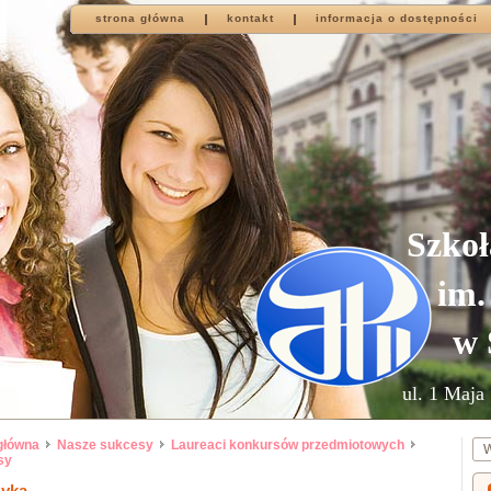
strona główna
kontakt
informacja o dostępności
Szkoł
im.
w 
ul. 1 Maja 
główna
Nasze sukcesy
Laureaci konkursów przedmiotowych
sy
zyka