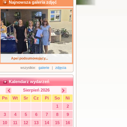
Najnowsza galeria zdjęć
Apel podsumowujący...
wszystkie:
galerie
|
zdjęcia
Kalendarz wydarzeń
Sierpień 2026
Pn
Wt
Sr
Cz
Pi
So
Ni
1
2
3
4
5
6
7
8
9
10
11
12
13
14
15
16