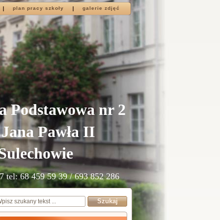
plan pracy szkoły
galerie zdjęć
a Podstawowa nr 2
 Jana Pawła II
Sulechowie
7 tel: 68 459 59 39 / 693 852 286