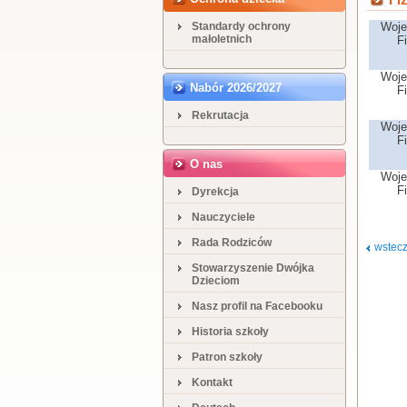
Standardy ochrony
Woje
małoletnich
F
Woje
Nabór 2026/2027
F
Rekrutacja
Woje
F
O nas
Woje
F
Dyrekcja
Nauczyciele
Rada Rodziców
wstec
Stowarzyszenie Dwójka
Dzieciom
Nasz profil na Facebooku
Historia szkoły
Patron szkoły
Kontakt