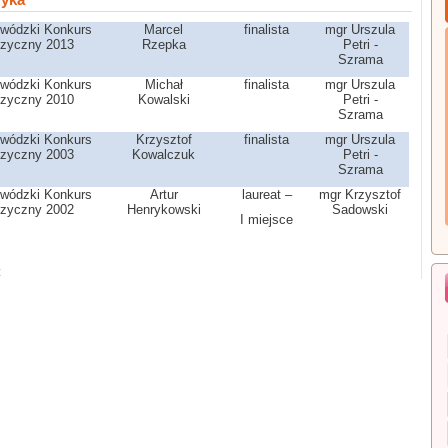
wódzki Konkurs
Marcel
finalista
mgr Urszula
izyczny 2013
Rzepka
Petri -
Szrama
wódzki Konkurs
Michał
finalista
mgr Urszula
izyczny 2010
Kowalski
Petri -
Szrama
wódzki Konkurs
Krzysztof
finalista
mgr Urszula
izyczny 2003
Kowalczuk
Petri -
Szrama
wódzki Konkurs
Artur
laureat –
mgr Krzysztof
izyczny 2002
Henrykowski
Sadowski
I miejsce
z