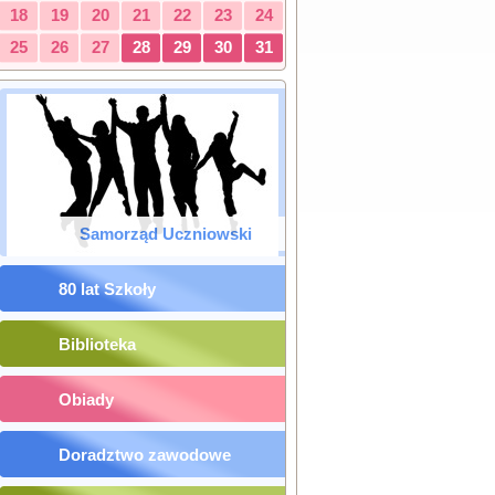
18
19
20
21
22
23
24
25
26
27
28
29
30
31
Samorząd Uczniowski
80 lat Szkoły
Biblioteka
Obiady
Doradztwo zawodowe