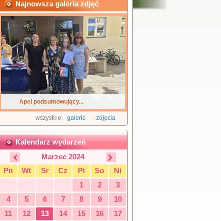
Najnowsza galeria zdjęć
Apel podsumowujący...
wszystkie:
galerie
|
zdjęcia
Kalendarz wydarzeń
Marzec 2024
Pn
Wt
Sr
Cz
Pi
So
Ni
1
2
3
4
5
6
7
8
9
10
11
12
13
14
15
16
17