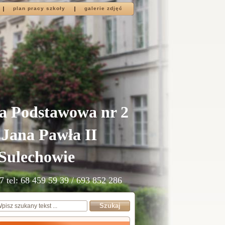
plan pracy szkoły
galerie zdjęć
a Podstawowa nr 2
 Jana Pawła II
Sulechowie
7 tel: 68 459 59 39 / 693 852 286