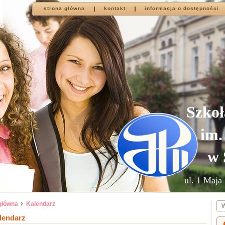
strona główna
kontakt
informacja o dostępności
Szkoł
im.
w 
ul. 1 Maja 
główna
Kalendarz
lendarz