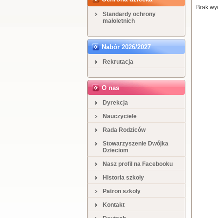
Brak wy
Standardy ochrony
małoletnich
Nabór 2026/2027
Rekrutacja
O nas
Dyrekcja
Nauczyciele
Rada Rodziców
Stowarzyszenie Dwójka
Dzieciom
Nasz profil na Facebooku
Historia szkoły
Patron szkoły
Kontakt