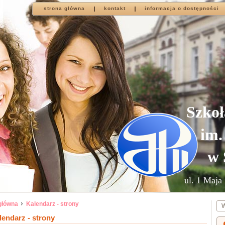
strona główna
kontakt
informacja o dostępności
Szkoł
im.
w 
ul. 1 Maja 
główna
Kalendarz - strony
lendarz - strony