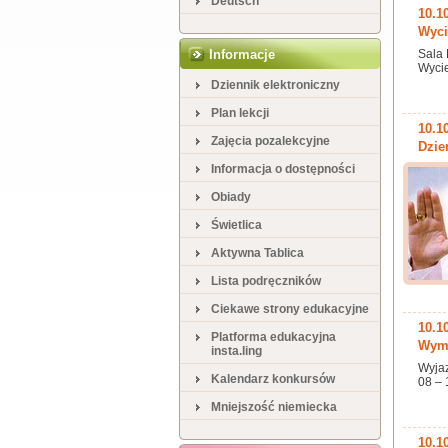
Deutsch
10.1
Wyci
Informacje
Sala 
Wycie
Dziennik elektroniczny
Plan lekcji
10.1
Zajęcia pozalekcyjne
Dzie
Informacja o dostępności
Obiady
Świetlica
Aktywna Tablica
Lista podręczników
Ciekawe strony edukacyjne
10.1
Platforma edukacyjna
Wymi
insta.ling
Wyjaz
Kalendarz konkursów
08 – 
Mniejszość niemiecka
10.1