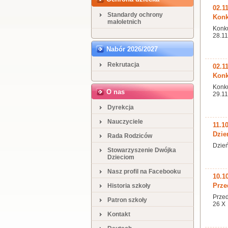
02.1
Standardy ochrony
Konk
małoletnich
Konku
28.1
Nabór 2026/2027
Rekrutacja
02.1
Konk
Konku
O nas
29.1
Dyrekcja
Nauczyciele
11.1
Dzie
Rada Rodziców
Dzień
Stowarzyszenie Dwójka
Dzieciom
Nasz profil na Facebooku
10.1
Przed
Historia szkoły
Przed
Patron szkoły
26 X
Kontakt