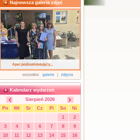
Najnowsza galeria zdjęć
Apel podsumowujący...
wszystkie:
galerie
|
zdjęcia
Kalendarz wydarzeń
Sierpień 2026
Pn
Wt
Sr
Cz
Pi
So
Ni
1
2
3
4
5
6
7
8
9
10
11
12
13
14
15
16