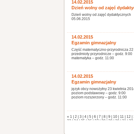
14.02.2015
Dzień wolny od zajęć dydakt
Dzień wolny od zajęć dydaktycznych
05.06.2015
14.02.2015
Egzamin gimnazjalny
Część matematyczno-przyrodnicza 22 k
przedmioty przyrodnicze – godz. 9:00
matematyka – godz. 11:00
14.02.2015
Egzamin gimnazjalny
język obcy nowożytny 23 kwietnia 2014
poziom podstawowy – godz. 9:00
poziom rozszerzony – godz. 11:00
«
1
|
2
|
3
|
4
|
5
|
6
|
7
|
8
|
9
|
10
|
11
|
12
|
23
|
24
|
25
|
26
|
27
|
28
|
29
|
30
|
31
|
32
|
43
|
44
|
45
|
46
|
47
|
48
|
49
|
50
|
51
|
5