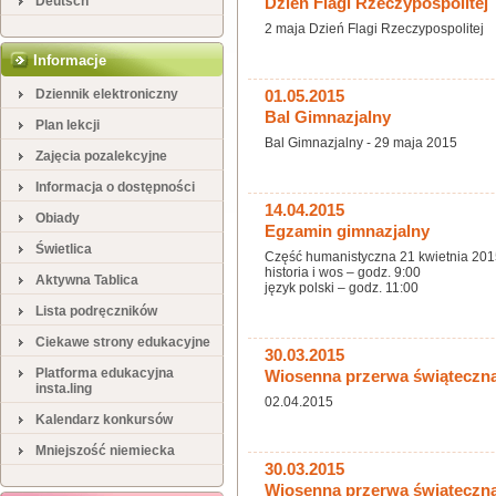
Deutsch
Dzień Flagi Rzeczypospolitej
2 maja Dzień Flagi Rzeczypospolitej
Informacje
Dziennik elektroniczny
01.05.2015
Bal Gimnazjalny
Plan lekcji
Bal Gimnazjalny - 29 maja 2015
Zajęcia pozalekcyjne
Informacja o dostępności
14.04.2015
Obiady
Egzamin gimnazjalny
Świetlica
Część humanistyczna 21 kwietnia 2015 
historia i wos – godz. 9:00
Aktywna Tablica
język polski – godz. 11:00
Lista podręczników
Ciekawe strony edukacyjne
30.03.2015
Platforma edukacyjna
Wiosenna przerwa świąteczn
insta.ling
02.04.2015
Kalendarz konkursów
Mniejszość niemiecka
30.03.2015
Wiosenna przerwa świąteczn