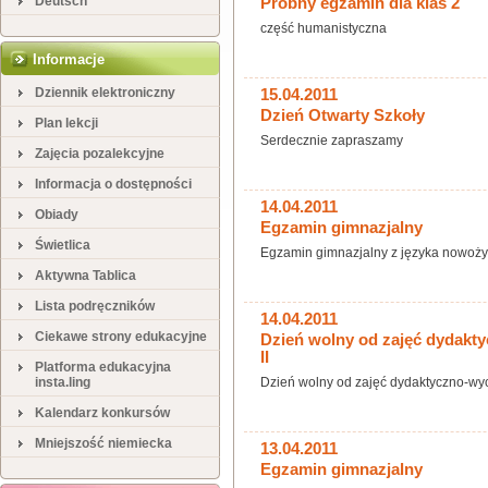
Deutsch
Próbny egzamin dla klas 2
część humanistyczna
Informacje
Dziennik elektroniczny
15.04.2011
Dzień Otwarty Szkoły
Plan lekcji
Serdecznie zapraszamy
Zajęcia pozalekcyjne
Informacja o dostępności
14.04.2011
Obiady
Egzamin gimnazjalny
Świetlica
Egzamin gimnazjalny z języka nowoży
Aktywna Tablica
Lista podręczników
14.04.2011
Ciekawe strony edukacyjne
Dzień wolny od zajęć dydakty
II
Platforma edukacyjna
insta.ling
Dzień wolny od zajęć dydaktyczno-wych
Kalendarz konkursów
Mniejszość niemiecka
13.04.2011
Egzamin gimnazjalny