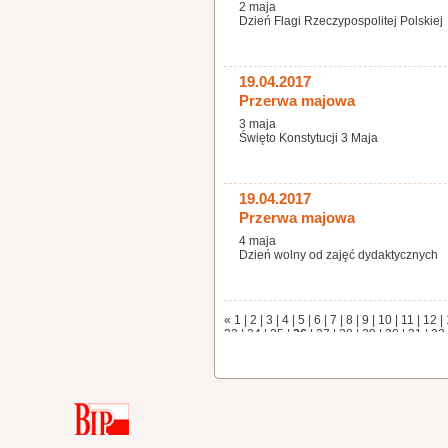
2 maja
Dzień Flagi Rzeczypospolitej Polskiej
19.04.2017
Przerwa majowa
3 maja
Święto Konstytucji 3 Maja
19.04.2017
Przerwa majowa
4 maja
Dzień wolny od zajęć dydaktycznych
«
1
|
2
|
3
|
4
|
5
|
6
|
7
|
8
|
9
|
10
|
11
|
12
|
23
|
24
|
25
|
26
|
27
|
28
|
29
|
30
|
31
|
32
|
43
|
44
|
45
|
46
|
47
|
48
|
49
|
50
|
51
|
5